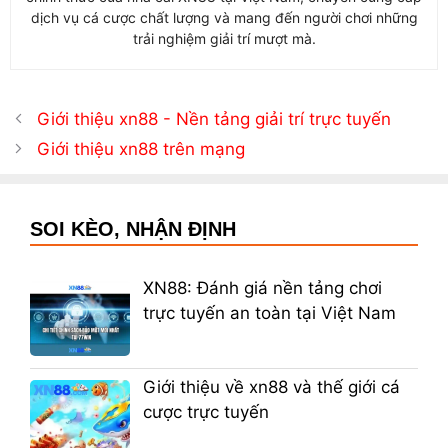
dịch vụ cá cược chất lượng và mang đến người chơi những
trải nghiệm giải trí mượt mà.
Giới thiệu xn88 - Nền tảng giải trí trực tuyến
Giới thiệu xn88 trên mạng
SOI KÈO, NHẬN ĐỊNH
XN88: Đánh giá nền tảng chơi
trực tuyến an toàn tại Việt Nam
Giới thiệu về xn88 và thế giới cá
cược trực tuyến