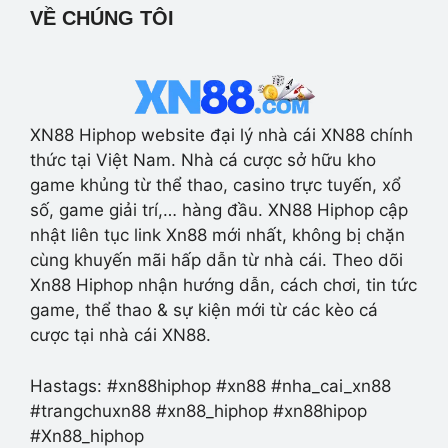
VỀ CHÚNG TÔI
XN88 Hiphop website đại lý nhà cái XN88 chính
thức tại Việt Nam. Nhà cá cược sở hữu kho
game khủng từ thể thao, casino trực tuyến, xổ
số, game giải trí,… hàng đầu. XN88 Hiphop cập
nhật liên tục link Xn88 mới nhất, không bị chặn
cùng khuyến mãi hấp dẫn từ nhà cái. Theo dõi
Xn88 Hiphop nhận hướng dẫn, cách chơi, tin tức
game, thể thao & sự kiện mới từ các kèo cá
cược tại nhà cái XN88.
Hastags: #xn88hiphop #xn88 #nha_cai_xn88
#trangchuxn88 #xn88_hiphop #xn88hipop
#Xn88_hiphop