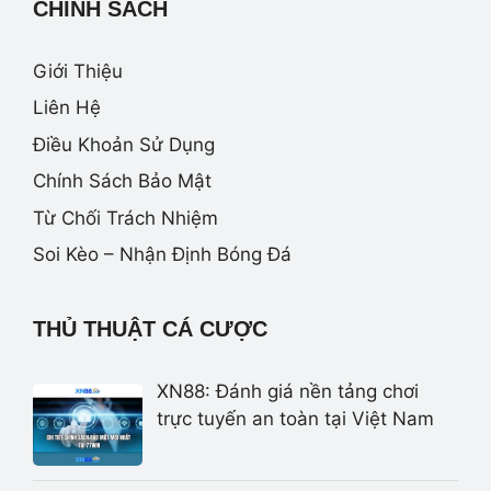
CHÍNH SÁCH
Giới Thiệu
Liên Hệ
Điều Khoản Sử Dụng
Chính Sách Bảo Mật
Từ Chối Trách Nhiệm
Soi Kèo – Nhận Định Bóng Đá
THỦ THUẬT CÁ CƯỢC
XN88: Đánh giá nền tảng chơi
trực tuyến an toàn tại Việt Nam