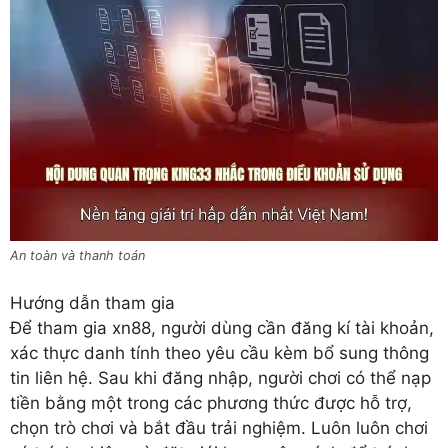
An toàn và thanh toán
Hướng dẫn tham gia
Để tham gia xn88, người dùng cần đăng kí tài khoản,
xác thực danh tính theo yêu cầu kèm bổ sung thông
tin liên hệ. Sau khi đăng nhập, người chơi có thể nạp
tiền bằng một trong các phương thức được hỗ trợ,
chọn trò chơi và bắt đầu trải nghiệm. Luôn luôn chơi