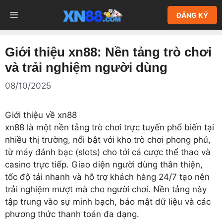
Chuyển
MENU
ĐĂNG KÝ
đến
nội
dung
Giới thiệu xn88: Nền tảng trò chơi
và trải nghiệm người dùng
08/10/2025
Giới thiệu về xn88
xn88 là một nền tảng trò chơi trực tuyến phổ biến tại
nhiều thị trường, nổi bật với kho trò chơi phong phú,
từ máy đánh bạc (slots) cho tới cá cược thể thao và
casino trực tiếp. Giao diện người dùng thân thiện,
tốc độ tải nhanh và hỗ trợ khách hàng 24/7 tạo nên
trải nghiệm mượt mà cho người chơi. Nền tảng này
tập trung vào sự minh bạch, bảo mật dữ liệu và các
phương thức thanh toán đa dạng.