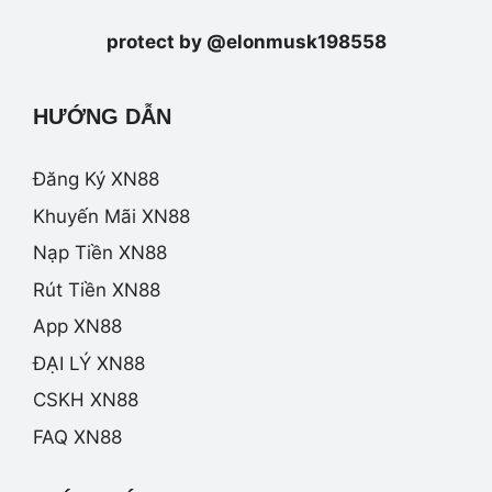
protect by @elonmusk198558
HƯỚNG DẪN
Đăng Ký XN88
Khuyến Mãi XN88
Nạp Tiền XN88
Rút Tiền XN88
App XN88
ĐẠI LÝ XN88
CSKH XN88
FAQ XN88