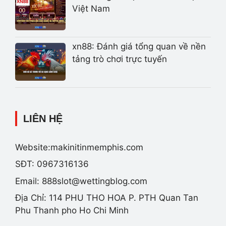
Việt Nam
xn88: Đánh giá tổng quan về nền
tảng trò chơi trực tuyến
LIÊN HỆ
Website:makinitinmemphis.com
SĐT: 0967316136
Email:
888slot@wettingblog.com
Địa Chỉ: 114 PHU THO HOA P. PTH Quan Tan
Phu Thanh pho Ho Chi Minh