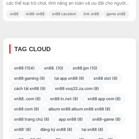
các thể loại trò chơi, tính năng an toàn và ưu đãi cho người
chơi.
xn88
xn88-xn88
xn88 cacelem
link xn88
game xn88
TAG CLOUD
xn88 (154)
xn88. (10)
xn88 jpn (10)
xn88 gaming (9)
tai app xn88 (9)
xn88 slot (9)
cách tải xn88 (9)
xn88 voq33.za.com (8)
xn88..com (8)
xn88 in.net (8)
xn88 app com (8)
xn88 com (8)
album xn88 album xn88 xn88 (8)
xn88 trang chủ (8)
app xn88 (8)
xn88-game (8)
xn88' (8)
đăng ký xn88 (8)
tai xn88 (8)