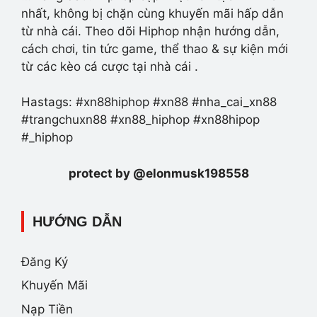
nhất, không bị chặn cùng khuyến mãi hấp dẫn
từ nhà cái. Theo dõi Hiphop nhận hướng dẫn,
cách chơi, tin tức game, thể thao & sự kiện mới
từ các kèo cá cược tại nhà cái .
Hastags: #xn88hiphop #xn88 #nha_cai_xn88
#trangchuxn88 #xn88_hiphop #xn88hipop
#_hiphop
protect by @elonmusk198558
HƯỚNG DẪN
Đăng Ký
Khuyến Mãi
Nạp Tiền