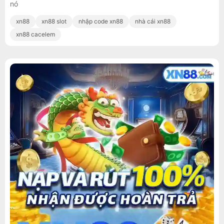
nó
xn88
xn88 slot
nhập code xn88
nhà cái xn88
xn88 cacelem