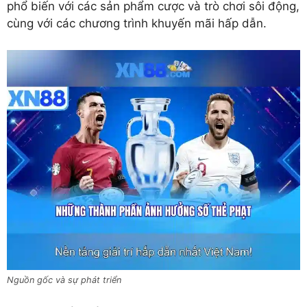
phổ biến với các sản phẩm cược và trò chơi sôi động,
cùng với các chương trình khuyến mãi hấp dẫn.
Nguồn gốc và sự phát triển