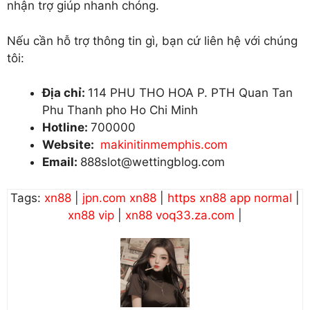
nhận trợ giúp nhanh chóng.
Nếu cần hỗ trợ thông tin gì, bạn cứ liên hệ với chúng
tôi:
Địa chỉ:
114 PHU THO HOA P. PTH Quan Tan
Phu Thanh pho Ho Chi Minh
Hotline:
700000
Website:
makinitinmemphis.com
Email:
888slot@wettingblog.com
Tags:
xn88
|
jpn.com xn88
|
https xn88 app normal
|
xn88 vip
|
xn88 voq33.za.com
|