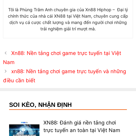
Tôi là Phùng Trâm Anh chuyên gia của Xn88 Hiphop – Đại lý
chính thức của nhà cái XN88 tại Việt Nam, chuyên cung cấp
dịch vụ cá cược chất lượng và mang đến người chơi những
trải nghiệm giải trí mượt mà.
Xn88: Nền tảng chơi game trực tuyến tại Việt
Nam
xn88: Nền tảng chơi game trực tuyến và những
điều cần biết
SOI KÈO, NHẬN ĐỊNH
XN88: Đánh giá nền tảng chơi
trực tuyến an toàn tại Việt Nam