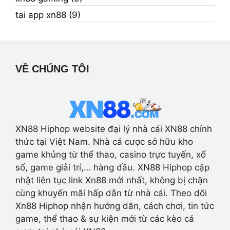
tai app xn88 (9)
VỀ CHÚNG TÔI
XN88 Hiphop website đại lý nhà cái XN88 chính
thức tại Việt Nam. Nhà cá cược sở hữu kho
game khủng từ thể thao, casino trực tuyến, xổ
số, game giải trí,… hàng đầu. XN88 Hiphop cập
nhật liên tục link Xn88 mới nhất, không bị chặn
cùng khuyến mãi hấp dẫn từ nhà cái. Theo dõi
Xn88 Hiphop nhận hướng dẫn, cách chơi, tin tức
game, thể thao & sự kiện mới từ các kèo cá