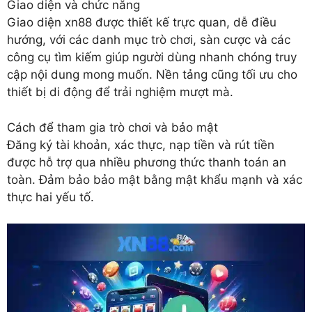
Giao diện và chức năng
Giao diện xn88 được thiết kế trực quan, dễ điều
hướng, với các danh mục trò chơi, sàn cược và các
công cụ tìm kiếm giúp người dùng nhanh chóng truy
cập nội dung mong muốn. Nền tảng cũng tối ưu cho
thiết bị di động để trải nghiệm mượt mà.
Cách để tham gia trò chơi và bảo mật
Đăng ký tài khoản, xác thực, nạp tiền và rút tiền
được hỗ trợ qua nhiều phương thức thanh toán an
toàn. Đảm bảo bảo mật bằng mật khẩu mạnh và xác
thực hai yếu tố.