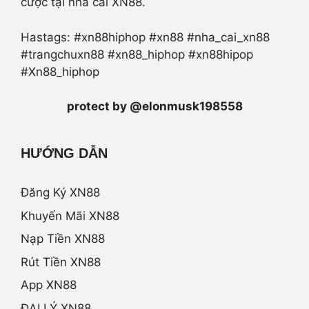
cược tại nhà cái XN88.
Hastags: #xn88hiphop #xn88 #nha_cai_xn88
#trangchuxn88 #xn88_hiphop #xn88hipop
#Xn88_hiphop
protect by @elonmusk198558
HƯỚNG DẪN
Đăng Ký XN88
Khuyến Mãi XN88
Nạp Tiền XN88
Rút Tiền XN88
App XN88
ĐẠI LÝ XN88