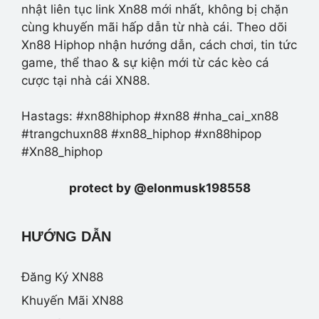
nhật liên tục link Xn88 mới nhất, không bị chặn
cùng khuyến mãi hấp dẫn từ nhà cái. Theo dõi
Xn88 Hiphop nhận hướng dẫn, cách chơi, tin tức
game, thể thao & sự kiện mới từ các kèo cá
cược tại nhà cái XN88.
Hastags: #xn88hiphop #xn88 #nha_cai_xn88
#trangchuxn88 #xn88_hiphop #xn88hipop
#Xn88_hiphop
protect by @elonmusk198558
HƯỚNG DẪN
Đăng Ký XN88
Khuyến Mãi XN88