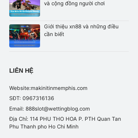
và cộng đồng người chơi
Giới thiệu xn88 và những điều
cần biết
LIÊN HỆ
Website:makinitinmemphis.com
SĐT: 0967316136
Email:
888slot@wettingblog.com
Địa Chỉ: 114 PHU THO HOA P. PTH Quan Tan
Phu Thanh pho Ho Chi Minh