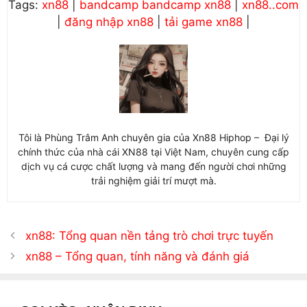
Tags:
xn88
|
bandcamp bandcamp xn88
|
xn88..com
|
đăng nhập xn88
|
tải game xn88
|
Tôi là Phùng Trâm Anh chuyên gia của Xn88 Hiphop – Đại lý
chính thức của nhà cái XN88 tại Việt Nam, chuyên cung cấp
dịch vụ cá cược chất lượng và mang đến người chơi những
trải nghiệm giải trí mượt mà.
xn88: Tổng quan nền tảng trò chơi trực tuyến
xn88 – Tổng quan, tính năng và đánh giá