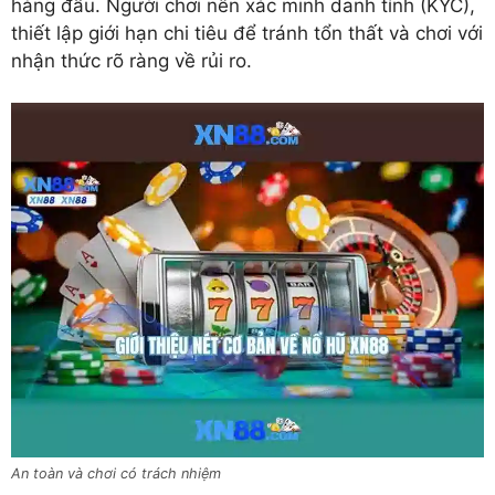
hàng đầu. Người chơi nên xác minh danh tính (KYC),
thiết lập giới hạn chi tiêu để tránh tổn thất và chơi với
nhận thức rõ ràng về rủi ro.
An toàn và chơi có trách nhiệm