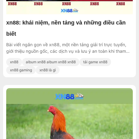
xn88: khái niệm, nền tảng và những điều cần
biết
Bài viết ngắn gọn về xn88, một nền tảng giải trí trực tuyến,
giới thiệu nguồn gốc, các dịch vụ và lưu ý an toàn khi tham
gia.
xn88
album xn88 album xn88 xn88
tải game xn88
xn88 gaming
xn88 là gì