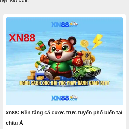
xn88: Nền tảng cá cược trực tuyến phổ biến tại
châu Á