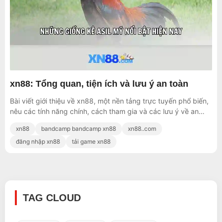
xn88: Tổng quan, tiện ích và lưu ý an toàn
Bài viết giới thiệu về xn88, một nền tảng trực tuyến phổ biến,
nêu các tính năng chính, cách tham gia và các lưu ý về an
toàn khi chơi.
xn88
bandcamp bandcamp xn88
xn88..com
đăng nhập xn88
tải game xn88
TAG CLOUD