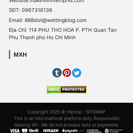
Website:makinitinmemphis.com
SĐT: 0967316136
Email:
888slot@wettingblog.com
Địa Chỉ: 114 PHU THO HOA P. PTH Quan Tan
Phu Thanh pho Ho Chi Minh
MXH
Copyright 2025 © Hiphop -
SITEMAP
This is an informational platform only. Responsible
Gaming 18+. We do not process bets or payments.