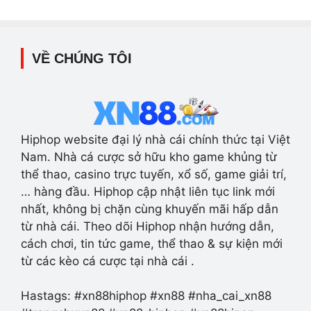
VỀ CHÚNG TÔI
Hiphop website đại lý nhà cái chính thức tại Việt
Nam. Nhà cá cược sở hữu kho game khủng từ
thể thao, casino trực tuyến, xổ số, game giải trí,
… hàng đầu. Hiphop cập nhật liên tục link mới
nhất, không bị chặn cùng khuyến mãi hấp dẫn
từ nhà cái. Theo dõi Hiphop nhận hướng dẫn,
cách chơi, tin tức game, thể thao & sự kiện mới
từ các kèo cá cược tại nhà cái .
Hastags: #xn88hiphop #xn88 #nha_cai_xn88