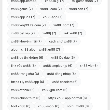
xn88 app.com (8)
xn88 là gì (7)
tại game xn88 (7)
xn88 game (7)
xn88 . com (7)
xn88 con (7)
xn88 app ios (7)
xn88-app (7)
xn88 voq33.za.com (7)
xn88..com (7)
xn88 bet vip (7)
xn88] (7)
link xn88 (7)
xn88 khuyến mãi (7)
cách chơi xn88 (7)
album xn88 album xn88 xn88 (7)
xn88 uy tín không (6)
xn88 lừa đảo (6)
link vào xn88 (6)
xn88 ampleur.jp (6)
xn88 vip (6)
xn88 trang chủ (6)
xn88 đăng nhập (6)
https t ly xn88 app (6)
xn88 cacelem (6)
xn88 official (6)
xn88 jpn.com (6)
xn88 chính thức (6)
https xn88 app normal (6)
tool xn88 (6)
xn88-mobi (6)
nổ hũ xn88 (6)