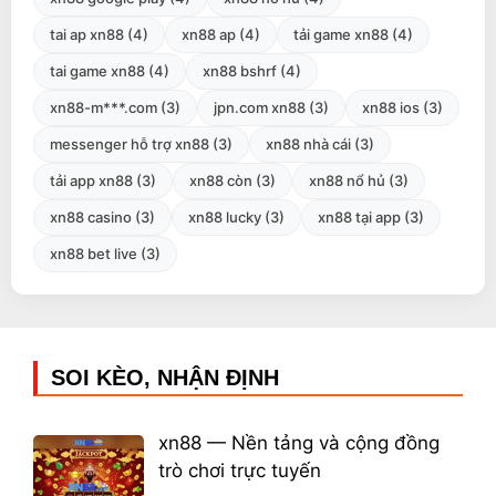
tai ap xn88 (4)
xn88 ap (4)
tải game xn88 (4)
tai game xn88 (4)
xn88 bshrf (4)
xn88-m***.com (3)
jpn.com xn88 (3)
xn88 ios (3)
messenger hỗ trợ xn88 (3)
xn88 nhà cái (3)
tải app xn88 (3)
xn88 còn (3)
xn88 nổ hủ (3)
xn88 casino (3)
xn88 lucky (3)
xn88 tại app (3)
xn88 bet live (3)
SOI KÈO, NHẬN ĐỊNH
xn88 — Nền tảng và cộng đồng
trò chơi trực tuyến