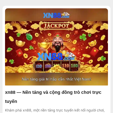
xn88 — Nền tảng và cộng đồng trò chơi trực
tuyến
Khám phá xn88, một nền tảng trực tuyến kết nối người chơi,