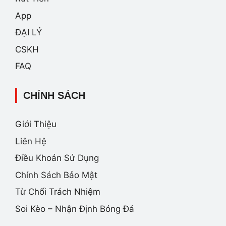
App
ĐẠI LÝ
CSKH
FAQ
CHÍNH SÁCH
Giới Thiệu
Liên Hệ
Điều Khoản Sử Dụng
Chính Sách Bảo Mật
Từ Chối Trách Nhiệm
Soi Kèo – Nhận Định Bóng Đá