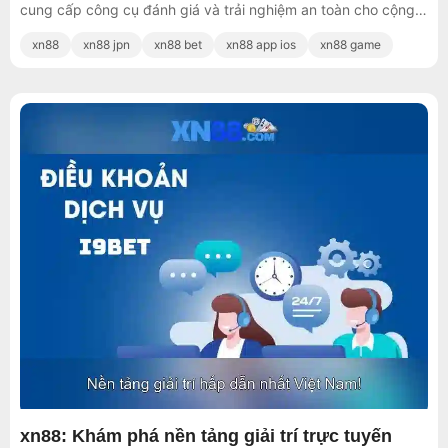
cung cấp công cụ đánh giá và trải nghiệm an toàn cho cộng
đồng giải trí.
xn88
xn88 jpn
xn88 bet
xn88 app ios
xn88 game
xn88: Khám phá nền tảng giải trí trực tuyến